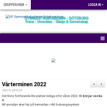
GRUPPER/HEM
LOGGA IN
GYMNASTIKAKADEMIN - GÖTEBORG
Träna - Utvecklas - Glädje & Gemenskap
HEM
NYHETER
BOKA PLATS
TRÄNINGSHALLEN
Vårterminen 2022
<
>
GRUPPER
2022-01-28 05:59
Det finns fortfarande lite platser lediga inför våren 2022.
Vi börjar vecka
AVGIFTER
9.
All anmälan sker här på hemsidan i vårt bokningssystem.