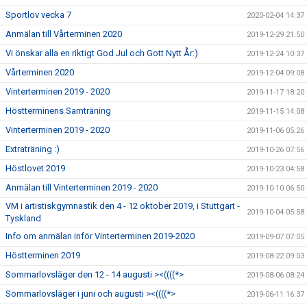
Sportlov vecka 7
2020-02-04 14:37
Anmälan till Vårterminen 2020
2019-12-29 21:50
Vi önskar alla en riktigt God Jul och Gott Nytt År:)
2019-12-24 10:37
Vårterminen 2020
2019-12-04 09:08
Vinterterminen 2019 - 2020
2019-11-17 18:20
Höstterminens Samträning
2019-11-15 14:08
Vinterterminen 2019 - 2020
2019-11-06 05:26
Extraträning :)
2019-10-26 07:56
Höstlovet 2019
2019-10-23 04:58
Anmälan till Vinterterminen 2019 - 2020
2019-10-10 06:50
VM i artistiskgymnastik den 4 - 12 oktober 2019, i Stuttgart -
2019-10-04 05:58
Tyskland
Info om anmälan inför Vinterterminen 2019-2020
2019-09-07 07:05
Höstterminen 2019
2019-08-22 09:03
Sommarlovsläger den 12 - 14 augusti ><((((*>
2019-08-06 08:24
Sommarlovsläger i juni och augusti ><((((*>
2019-06-11 16:37