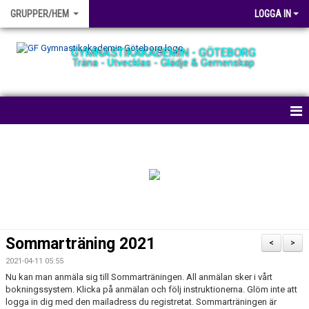
GRUPPER/HEM
LOGGA IN
GYMNASTIKAKADEMIN - GÖTEBORG
Träna - Utvecklas - Glädje & Gemenskap
HEM
NYHETER
BOKA PLATS
TRÄNINGSHALLEN
Sommarträning 2021
<
>
GRUPPER
2021-04-11 05:55
Nu kan man anmäla sig till Sommarträningen. All anmälan sker i vårt
AVGIFTER
bokningssystem. Klicka på anmälan och följ instruktionerna. Glöm inte att
logga in dig med den mailadress du registretat. Sommarträningen är