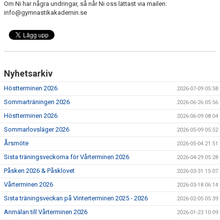
Om Ni har några undringar, så når Ni oss lättast via mailen:
VÅR VERKSAMHET
info@gymnastikakademin.se
KLUBBKLÄDER
KONTAKT
VI
Nyhetsarkiv
Höstterminen 2026
2026-07-09 05:58
Sommarträningen 2026
2026-06-26 05:56
Höstterminen 2026
2026-06-09 08:04
Sommarlovsläger 2026
2026-05-09 05:52
Årsmöte
2026-05-04 21:51
Sista träningsveckorna för Vårterminen 2026
2026-04-29 05:28
Påsken 2026 & Påsklovet
2026-03-31 15:07
Vårterminen 2026
2026-03-18 06:14
Sista träningsveckan på Vinterterminen 2025 - 2026
2026-02-05 05:39
Anmälan till Vårterminen 2026
2026-01-23 10:09