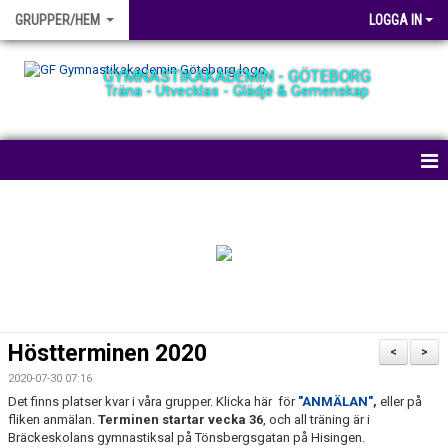
GRUPPER/HEM
LOGGA IN
GYMNASTIKAKADEMIN - GÖTEBORG
Träna - Utvecklas - Glädje & Gemenskap
HEM
NYHETER
BOKA PLATS
TRÄNINGSHALLEN
Höstterminen 2020
<
>
GRUPPER
2020-07-30 07:16
Det finns platser kvar i våra grupper. Klicka här för
"ANMÄLAN",
eller på
AVGIFTER
fliken anmälan.
Terminen startar vecka 36
, och all träning är i
Bräckeskolans gymnastiksal på Tönsbergsgatan på Hisingen.