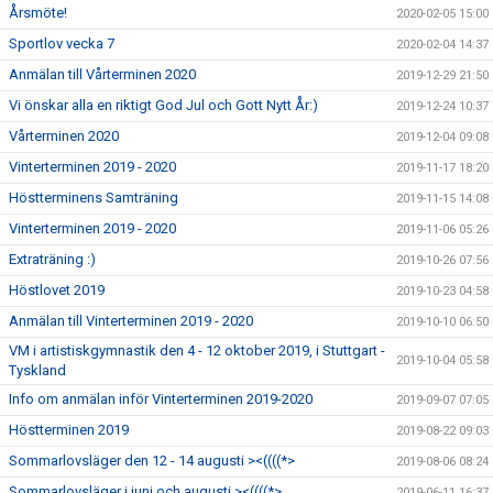
Årsmöte!
2020-02-05 15:00
Sportlov vecka 7
2020-02-04 14:37
Anmälan till Vårterminen 2020
2019-12-29 21:50
Vi önskar alla en riktigt God Jul och Gott Nytt År:)
2019-12-24 10:37
Vårterminen 2020
2019-12-04 09:08
Vinterterminen 2019 - 2020
2019-11-17 18:20
Höstterminens Samträning
2019-11-15 14:08
Vinterterminen 2019 - 2020
2019-11-06 05:26
Extraträning :)
2019-10-26 07:56
Höstlovet 2019
2019-10-23 04:58
Anmälan till Vinterterminen 2019 - 2020
2019-10-10 06:50
VM i artistiskgymnastik den 4 - 12 oktober 2019, i Stuttgart -
2019-10-04 05:58
Tyskland
Info om anmälan inför Vinterterminen 2019-2020
2019-09-07 07:05
Höstterminen 2019
2019-08-22 09:03
Sommarlovsläger den 12 - 14 augusti ><((((*>
2019-08-06 08:24
Sommarlovsläger i juni och augusti ><((((*>
2019-06-11 16:37