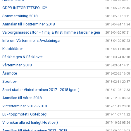
GDPR-INTEGRITETSPOLICY
2018-05-23 21:45
Sommarträning 2018
2018-05-07 10:11
Anmälan till Höstterminen 2018
2018-04-24 11:24
Valborgsmässoafton - 1 maj & Kristi himmelsfärds helgen
2018-04-20 07:31
Info om Vårterminens Avslutningar
2018-04-20 07:23
Klubbkläder
2018-04-11 06:48
Påskhelgen & Påsklovet
2018-03-24 07:18
Vårterminen 2018
2018-03-04 14:11
Årsmöte
2018-02-25 16:08
Sportlov
2018-02-11 20:37
Snart startar Vinterterminen 2017 - 2018 igen :)
2018-01-08 17:33
Anmälan till Våren 2018
2017-12-30 06:33
Vinterterminen 2017 - 2018
2017-11-19 20:00
Eu - toppmötet i Göteborg!
2017-11-07 11:22
Vi önskar alla ett härligt Höstlov:)
2017-10-26 05:24
Anmälan till Vinterterminen 2017 - 2018
2017-09-20 19:03