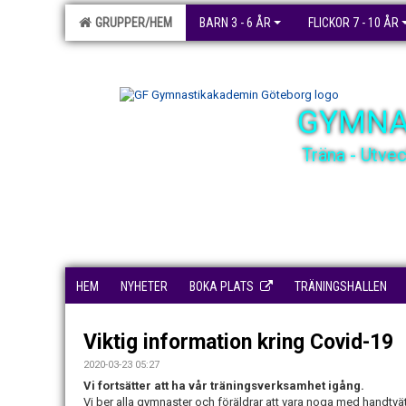
GRUPPER/HEM
BARN 3 - 6 ÅR
FLICKOR 7 - 10 ÅR
GYMNA
Träna - Utve
HEM
NYHETER
BOKA PLATS
TRÄNINGSHALLEN
Viktig information kring Covid-19
2020-03-23 05:27
Vi fortsätter att ha vår träningsverksamhet igång.
Vi ber alla gymnaster och föräldrar att vara noga med handtvä