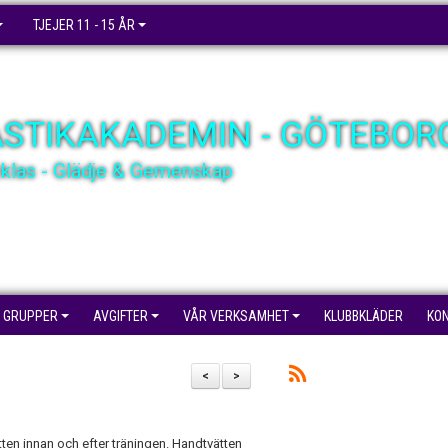
TJEJER 11 - 15 ÅR
STIKAKADEMIN - GÖTEBOR
cklas - Glädje & Gemenskap
GRUPPER
AVGIFTER
VÅR VERKSAMHET
KLUBBKLÄDER
KO
<
>
tten innan och efter träningen. Handtvätten