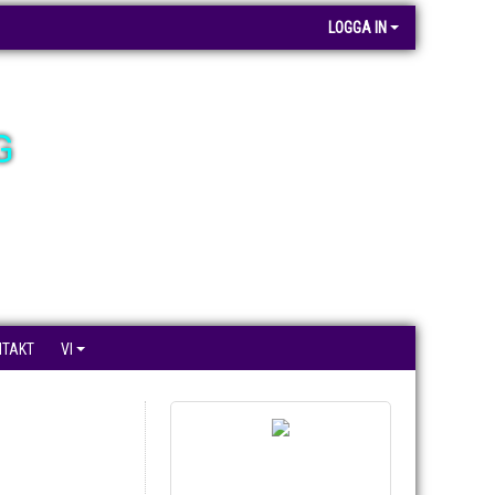
LOGGA IN
G
NTAKT
VI