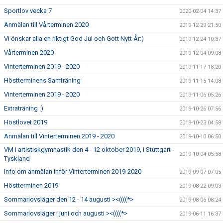
Sportlov vecka 7
2020-02-04 14:37
Anmälan till Vårterminen 2020
2019-12-29 21:50
Vi önskar alla en riktigt God Jul och Gott Nytt År:)
2019-12-24 10:37
Vårterminen 2020
2019-12-04 09:08
Vinterterminen 2019 - 2020
2019-11-17 18:20
Höstterminens Samträning
2019-11-15 14:08
Vinterterminen 2019 - 2020
2019-11-06 05:26
Extraträning :)
2019-10-26 07:56
Höstlovet 2019
2019-10-23 04:58
Anmälan till Vinterterminen 2019 - 2020
2019-10-10 06:50
VM i artistiskgymnastik den 4 - 12 oktober 2019, i Stuttgart -
2019-10-04 05:58
Tyskland
Info om anmälan inför Vinterterminen 2019-2020
2019-09-07 07:05
Höstterminen 2019
2019-08-22 09:03
Sommarlovsläger den 12 - 14 augusti ><((((*>
2019-08-06 08:24
Sommarlovsläger i juni och augusti ><((((*>
2019-06-11 16:37