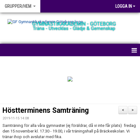
GRUPPER/HEM
LOGGA IN
GYMNASTIKAKADEMIN - GÖTEBORG
Träna - Utvecklas - Glädje & Gemenskap
HEM
NYHETER
BOKA PLATS
TRÄNINGSHALLEN
Höstterminens Samträning
<
>
GRUPPER
2019-11-15 14:08
Samträning för alla våra gymnaster (ej föräldrar, då vi inte får plats) fredag
AVGIFTER
den 15 november kl. 17.30 - 19.00, i vår träningshall på Bräckeskolan. Vi
tränar ihop och avslutar med fika.