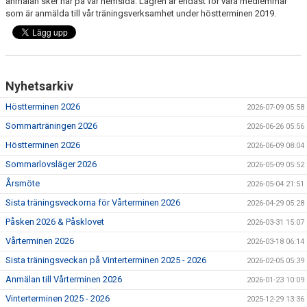
anmälan sker här på vår hemsida. Lägren är endast för våra medlemmar
VÅR VERKSAMHET
som är anmälda till vår träningsverksamhet under höstterminen 2019.
KLUBBKLÄDER
KONTAKT
Nyhetsarkiv
VI
Höstterminen 2026
2026-07-09 05:58
Sommarträningen 2026
2026-06-26 05:56
Höstterminen 2026
2026-06-09 08:04
Sommarlovsläger 2026
2026-05-09 05:52
Årsmöte
2026-05-04 21:51
Sista träningsveckorna för Vårterminen 2026
2026-04-29 05:28
Påsken 2026 & Påsklovet
2026-03-31 15:07
Vårterminen 2026
2026-03-18 06:14
Sista träningsveckan på Vinterterminen 2025 - 2026
2026-02-05 05:39
Anmälan till Vårterminen 2026
2026-01-23 10:09
Vinterterminen 2025 - 2026
2025-12-29 13:36