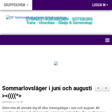
GRUPPER/HEM
LOGGA IN
GYMNASTIKAKADEMIN - GÖTEBORG
Träna - Utvecklas - Glädje & Gemenskap
HEM
NYHETER
BOKA PLATS
TRÄNINGSHALLEN
Sommarlovsläger i juni och augusti
<
>
GRUPPER
><((((*>
2019-06-11 16:37
AVGIFTER
Glöm inte att anmäla dig till våra träningsläger i Juni och augusti. All