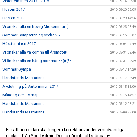
Vinterterminen 2017 - 2018
2017-09-14 06:30
Hösten 2017
2017-08-20 08:05
Hösten 2017
2017-06-29 14:56
Vi önskar alla en trevlig Midsommar :)
2017-06-23 08:49
Sommar Gympaträning vecka 25
2017-06-15 08:07
Höstterminen 2017
2017-06-04 07:49
Vi önskar alla välkomna till Årsmötet!
2017-05-31 09:46
Vi önskar alla en härlig sommar ><((((*>
2017-05-31 09:39
Sommar Gympa
2017-05-17 14:20
Handstands Mästarinna
2017-05-17 08:49
Avslutning på Vårterminen 2017
2017-05-15 15:00
Måndag den 15 maj
2017-05-15 14:57
Handstands Mästarinna
2017-05-12 08:21
Handstands Mästarinna
2017-05-09 22:00
Årsmöte
2017-05-08 14:26
1 maj
För att hemsidan ska fungera korrekt använder vi nödvändiga
2017-04-30 07:38
cookies från SportAdmin. Dessa går inte att stänga av.