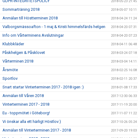
GDPR-INTEGRITETSPOLICY
2018-05-23 21:45
Sommarträning 2018
2018-05-07 10:11
Anmälan till Höstterminen 2018
2018-04-24 11:24
Valborgsmässoafton - 1 maj & Kristi himmelsfärds helgen
2018-04-20 07:31
Info om Vårterminens Avslutningar
2018-04-20 07:23
Klubbkläder
2018-04-11 06:48
Påskhelgen & Påsklovet
2018-03-24 07:18
Vårterminen 2018
2018-03-04 14:11
Årsmöte
2018-02-25 16:08
Sportlov
2018-02-11 20:37
Snart startar Vinterterminen 2017 - 2018 igen :)
2018-01-08 17:33
Anmälan till Våren 2018
2017-12-30 06:33
Vinterterminen 2017 - 2018
2017-11-19 20:00
Eu - toppmötet i Göteborg!
2017-11-07 11:22
Vi önskar alla ett härligt Höstlov:)
2017-10-26 05:24
Anmälan till Vinterterminen 2017 - 2018
2017-09-20 19:03