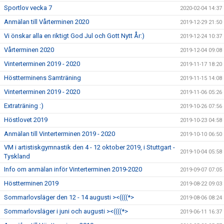
Sportlov vecka 7
2020-02-04 14:37
Anmälan till Vårterminen 2020
2019-12-29 21:50
Vi önskar alla en riktigt God Jul och Gott Nytt År:)
2019-12-24 10:37
Vårterminen 2020
2019-12-04 09:08
Vinterterminen 2019 - 2020
2019-11-17 18:20
Höstterminens Samträning
2019-11-15 14:08
Vinterterminen 2019 - 2020
2019-11-06 05:26
Extraträning :)
2019-10-26 07:56
Höstlovet 2019
2019-10-23 04:58
Anmälan till Vinterterminen 2019 - 2020
2019-10-10 06:50
VM i artistiskgymnastik den 4 - 12 oktober 2019, i Stuttgart -
2019-10-04 05:58
Tyskland
Info om anmälan inför Vinterterminen 2019-2020
2019-09-07 07:05
Höstterminen 2019
2019-08-22 09:03
Sommarlovsläger den 12 - 14 augusti ><((((*>
2019-08-06 08:24
Sommarlovsläger i juni och augusti ><((((*>
2019-06-11 16:37