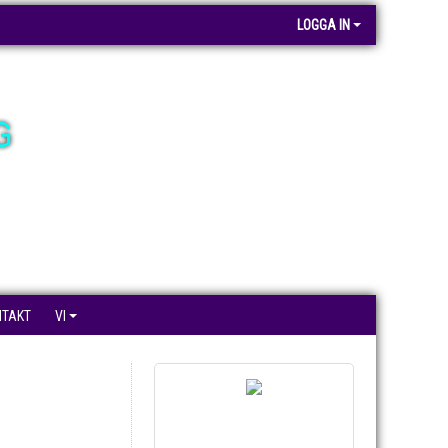
LOGGA IN
G
NTAKT
VI