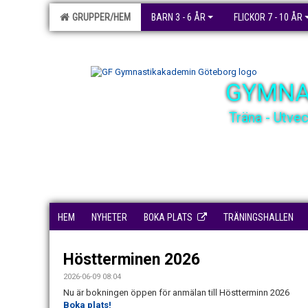
GRUPPER/HEM
BARN 3 - 6 ÅR
FLICKOR 7 - 10 ÅR
GYMNA
Träna - Utve
HEM
NYHETER
BOKA PLATS
TRÄNINGSHALLEN
Höstterminen 2026
2026-06-09 08:04
Nu är bokningen öppen för anmälan till Höstterminn 2026
Boka plats!