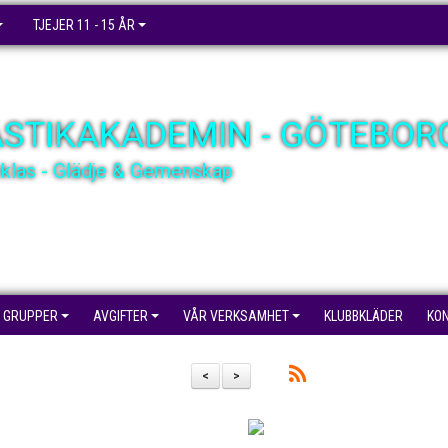
TJEJER 11 - 15 ÅR
STIKAKADEMIN - GÖTEBOR
cklas - Glädje & Gemenskap
GRUPPER
AVGIFTER
VÅR VERKSAMHET
KLUBBKLÄDER
KO
<
>