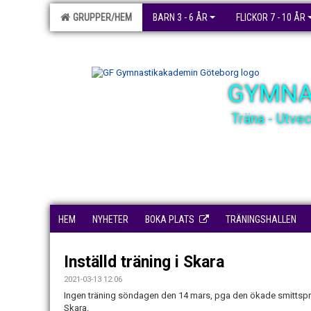
GRUPPER/HEM
BARN 3 - 6 ÅR
FLICKOR 7 - 10 ÅR
GYMNA
Träna - Utve
HEM
NYHETER
BOKA PLATS
TRÄNINGSHALLEN
Inställd träning i Skara
2021-03-13 12:06
Ingen träning söndagen den 14 mars, pga den ökade smittsprid
Skara.