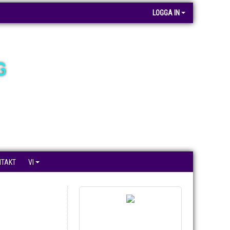
LOGGA IN
G
NTAKT
VI