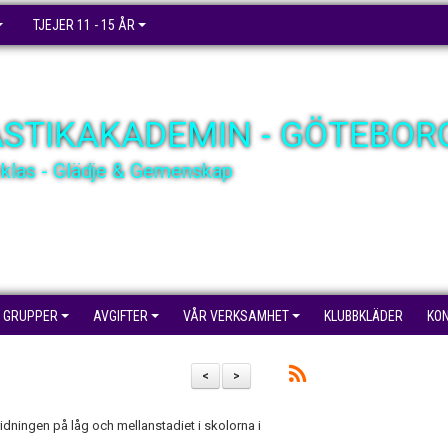
TJEJER 11 - 15 ÅR
STIKAKADEMIN - GÖTEBOR
cklas - Glädje & Gemenskap
GRUPPER
AVGIFTER
VÅR VERKSAMHET
KLUBBKLÄDER
KO
<
>
ningen på låg och mellanstadiet i skolorna i